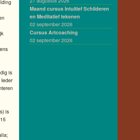
27 augustus 2026
lding
Maand cursus Intuitief Schilderen
en Meditatief tekenen
gen
02 september 2026
Cursus Artcoaching
jk
02 september 2026
vens
dig is
 Ieder
nteren
) is
 15
lia;