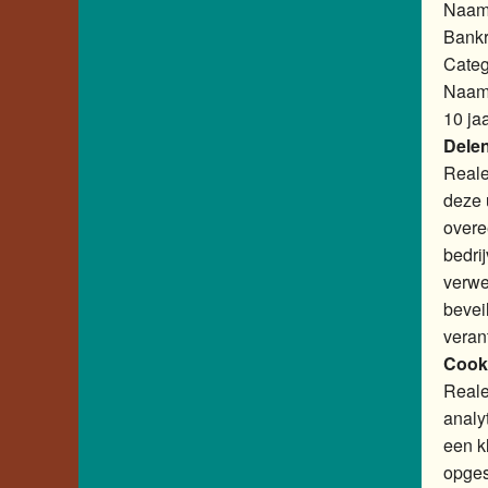
Naam,
Bankr
Categ
Naam,
10 jaa
Dele
Reale
deze 
overe
bedri
verwe
bevei
veran
Cooki
Reale
analy
een k
opges