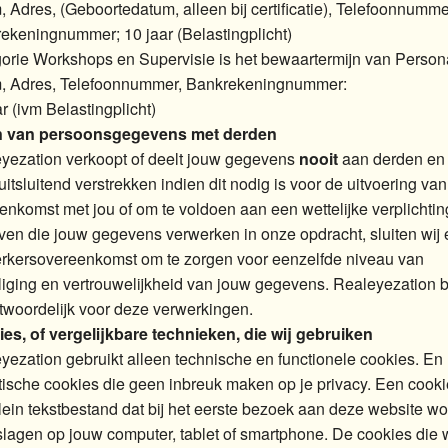
 Adres, (Geboortedatum, alleen bij certificatie), Telefoonnumme
ekeningnummer; 10 jaar (Belastingplicht)
orie Workshops en Supervisie is het bewaartermijn van Persona
 Adres, Telefoonnummer, Bankrekeningnummer:
r (ivm Belastingplicht)
n van persoonsgegevens met derden
yezation verkoopt of deelt jouw gegevens
nooit
aan derden en 
uitsluitend verstrekken indien dit nodig is voor de uitvoering va
enkomst met jou of om te voldoen aan een wettelijke verplichtin
jven die jouw gegevens verwerken in onze opdracht, sluiten wij
rkersovereenkomst om te zorgen voor eenzelfde niveau van
liging en vertrouwelijkheid van jouw gegevens. Realeyezation bli
twoordelijk voor deze verwerkingen.
es, of vergelijkbare technieken, die wij gebruiken
yezation gebruikt alleen technische en functionele cookies. En
tische cookies die geen inbreuk maken op je privacy. Een cooki
lein tekstbestand dat bij het eerste bezoek aan deze website wo
lagen op jouw computer, tablet of smartphone. De cookies die w