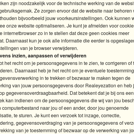
iken zijn noodzakelijk voor de technische werking van de websi
gebruiksgemak. Ze zorgen ervoor dat de website naar behoren 
thouden bijvoorbeeld jouw voorkeursinstellingen. Ook kunnen w
ee onze website optimaliseren. Je kunt je afmelden voor cookie
je internetbrowser zo in te stellen dat deze geen cookies meer
at. Daarnaast kun je ook alle informatie die eerder is opgeslage
stellingen van je browser verwijderen.
ens inzien, aanpassen of verwijderen
bt het recht om je persoonsgegevens in te zien, te corrigeren of 
jderen. Daarnaast heb je het recht om je eventuele toestemming
gevensverwerking in te trekken of bezwaar te maken tegen de
rking van jouw persoonsgegevens door Realeyezation en heb j
 op gegevensoverdraagbaarheid. Dat betekent dat je bij ons een
ek kan indienen om de persoonsgegevens die wij van jou besc
n computerbestand naar jou of een ander, door jou genoemde
satie, te sturen. Je kunt een verzoek tot inzage, correctie,
jdering, gegevensoverdraging van je persoonsgegevens of ver
ntrekking van je toestemming of bezwaar op de verwerking van j