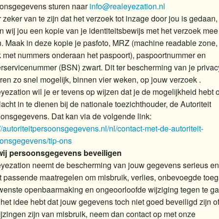
onsgegevens sturen naar
info@realeyezation.nl
 zeker van te zijn dat het verzoek tot inzage door jou is gedaan,
n wij jou een kopie van je identiteitsbewijs met het verzoek mee
n. Maak in deze kopie je pasfoto, MRZ (machine readable zone,
k met nummers onderaan het paspoort), paspoortnummer en
rservicenummer (BSN) zwart. Dit ter bescherming van je privac
ren zo snel mogelijk, binnen vier weken, op jouw verzoek .
yezation wil je er tevens op wijzen dat je de mogelijkheid hebt
acht in te dienen bij de nationale toezichthouder, de Autoriteit
onsgegevens. Dat kan via de volgende link:
//autoriteitpersoonsgegevens.nl/nl/contact-met-de-autoriteit-
onsgegevens/tip-ons
wij persoonsgegevens beveiligen
yezation neemt de bescherming van jouw gegevens serieus en
 passende maatregelen om misbruik, verlies, onbevoegde toeg
enste openbaarmaking en ongeoorloofde wijziging tegen te ga
j het idee hebt dat jouw gegevens toch niet goed beveiligd zijn of
jzingen zijn van misbruik, neem dan contact op met onze