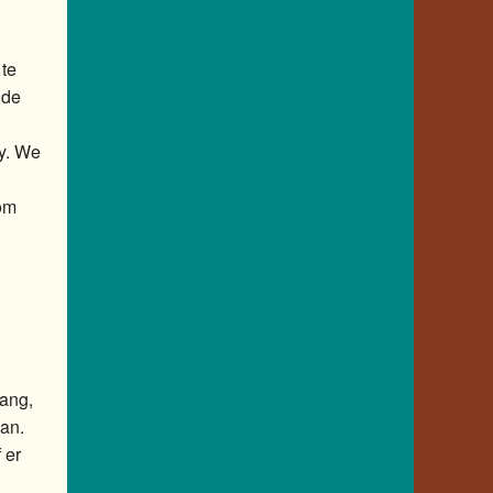
 te
 de
y. We
 om
ang,
an.
 er