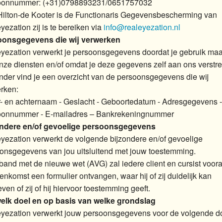
foonnummer: (+31)0798893231/0651757032
Hilton-de Kooter is de Functionaris Gegevensbescherming van
yezation zij is te bereiken via
info@realeyezation.nl
oonsgegevens die wij verwerken
yezation verwerkt je persoonsgegevens doordat je gebruik maa
nze diensten en/of omdat je deze gegevens zelf aan ons verstre
nder vind je een overzicht van de persoonsgegevens die wij
rken:
r- en achternaam - Geslacht - Geboortedatum - Adresgegevens -
oonnummer - E-mailadres – Bankrekeningnummer
ondere en/of gevoelige persoonsgegevens
yezation verwerkt de volgende bijzondere en/of gevoelige
onsgegevens van jou uitsluitend met jouw toestemming.
rband met de nieuwe wet (AVG) zal iedere client en cursist voor
enkomst een formulier ontvangen, waar hij of zij duidelijk kan
ven of zij of hij hiervoor toestemming geeft.
elk doel en op basis van welke grondslag
yezation verwerkt jouw persoonsgegevens voor de volgende d