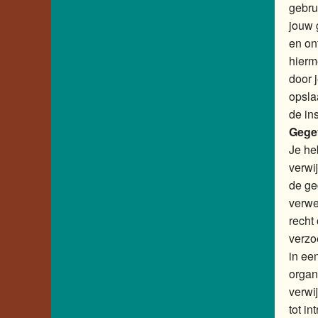
gebru
jouw 
en on
hierm
door 
opsla
de in
Gegev
Je he
verwi
de ge
verwe
recht
verzo
in ee
organi
verwi
tot i