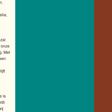
r,
lia;
zal
n onze
g. Met
 een
jft
e is
rdt
ij