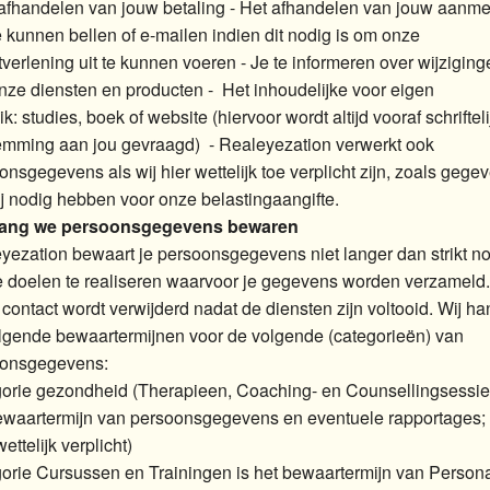
 afhandelen van jouw betaling - Het afhandelen van jouw aanme
te kunnen bellen of e-mailen indien dit nodig is om onze
tverlening uit te kunnen voeren - Je te informeren over wijzigin
nze diensten en producten - Het inhoudelijke voor eigen
k: studies, boek of website (hiervoor wordt altijd vooraf schrifteli
emming aan jou gevraagd) - Realeyezation verwerkt ook
onsgegevens als wij hier wettelijk toe verplicht zijn, zoals gege
ij nodig hebben voor onze belastingaangifte.
lang we persoonsgegevens bewaren
yezation bewaart je persoonsgegevens niet langer dan strikt no
 doelen te realiseren waarvoor je gegevens worden verzameld.
 contact wordt verwijderd nadat de diensten zijn voltooid. Wij ha
lgende bewaartermijnen voor de volgende (categorieën) van
oonsgegevens:
orie gezondheid (Therapieen, Coaching- en Counsellingsessies
ewaartermijn van persoonsgegevens en eventuele rapportages;
wettelijk verplicht)
orie Cursussen en Trainingen is het bewaartermijn van Persona