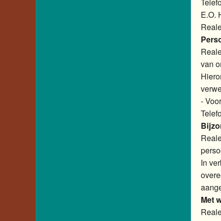
Tele
E.O. 
Reale
Pers
Reale
van o
Hiero
verwe
- Voo
Telef
Bijz
Reale
perso
In ve
overe
aange
Met w
Reale