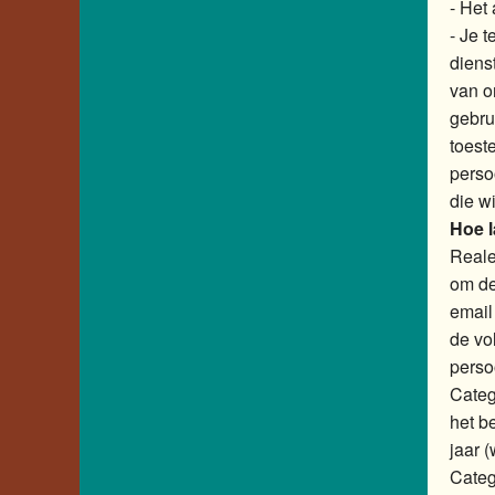
- Het
- Je 
diens
van o
gebrui
toest
perso
die w
Hoe 
Reale
om de
email
de vo
pers
Categ
het b
jaar (
Categ