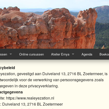
ussen
Online cursussen
Atelier Ernya
Agenda
Boekom
eren & Mediatief tekenen
ssen Creativiteit
Werk cursisten Schildercursus
cybeleid
yezation, gevestigd aan Duiveland 13, 2716 BL Zoetermeer, is
s Schilderen en tekenen
Werk cursisten Intuitief Schilderen
twoordelijk voor de verwerking van persoonsgegevens zoals
egeven in deze privacyverklaring.
n en schilderen' of 'Urban Sketching'
s Intuitief Schilderen en Meditatief Tekenen
actgegevens
te: https://www.realeyezation.nl
et je intuitie en de natuur
s Artcoaching (Life of online)
: Duiveland 13, 2716 BL Zoetermeer
n Totemdieren
tief Schilderprocessen