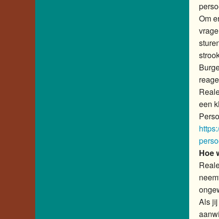
perso
Om er
vrage
sture
stroo
Burge
reage
Reale
een kl
Perso
https:
perso
Hoe 
Reale
neemt
ongew
Als ji
aanwi