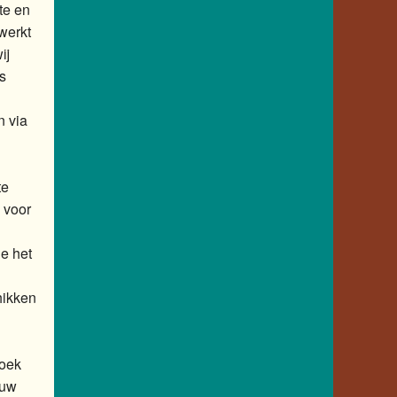
te en
werkt
ij
s
n via
te
 voor
e het
hikken
zoek
ouw