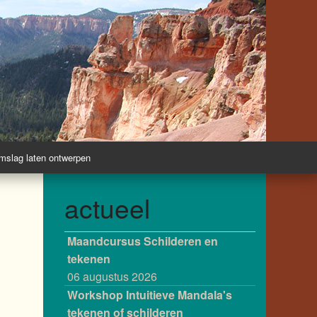
slag laten ontwerpen
actueel
Maandcursus Schilderen en
tekenen
06 augustus 2026
Workshop Intuitieve Mandala's
tekenen of schilderen