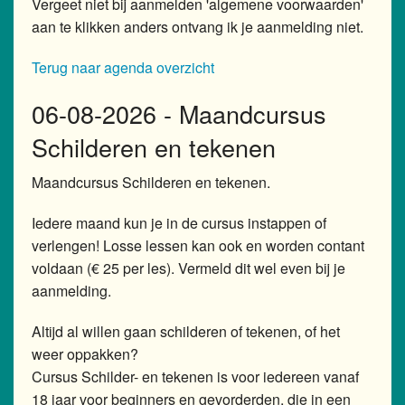
Vergeet niet bij aanmelden 'algemene voorwaarden'
aan te klikken anders ontvang ik je aanmelding niet.
Atelier Ernya
Terug naar agenda overzicht
Agenda
06-08-2026 - Maandcursus
Boekomslag laten ontwerpen
Schilderen en tekenen
Maandcursus Schilderen en tekenen.
Iedere maand kun je in de cursus instappen of
verlengen! Losse lessen kan ook en worden contant
voldaan (€ 25 per les). Vermeld dit wel even bij je
aanmelding.
Altijd al willen gaan schilderen of tekenen, of het
weer oppakken?
Cursus Schilder- en tekenen is voor iedereen vanaf
18 jaar voor beginners en gevorderden, die in een