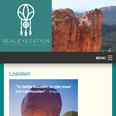
MENU
Home
Loslaten
Artcoaching
Workshops
Cursussen
Online cursussen