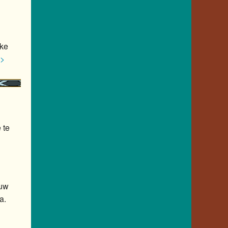
jke
>>
 te
ouw
a.