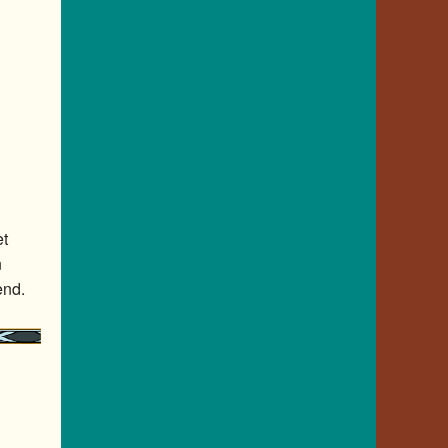
et
n
end.