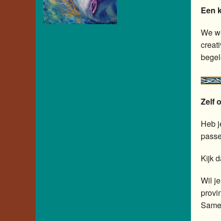
Een k
We we
creati
begel
Zelf 
Heb je
passe
Kijk 
Wil j
provi
Samen