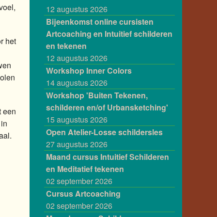
voel,
12 augustus 2026
Bijeenkomst online cursisten
Artcoaching en Intuitief schilderen
r het
en tekenen
12 augustus 2026
uwen
Workshop Inner Colors
bolen
14 augustus 2026
Workshop 'Buiten Tekenen,
schilderen en/of Urbansketching'
t een
15 augustus 2026
 in
Open Atelier-Losse schildersles
aal.
27 augustus 2026
Maand cursus Intuitief Schilderen
en Meditatief tekenen
02 september 2026
Cursus Artcoaching
02 september 2026