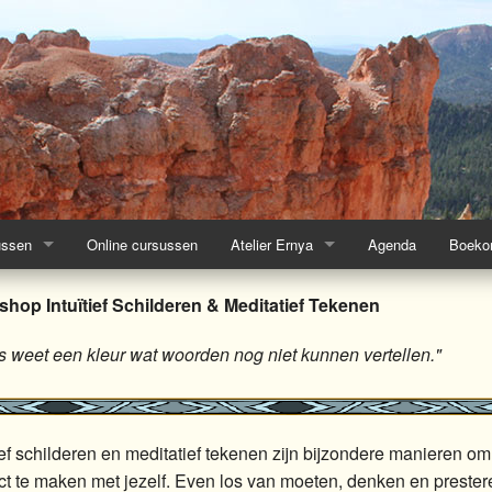
ussen
Online cursussen
Atelier Ernya
Agenda
Boekom
eren & Mediatief tekenen
ssen Creativiteit
Werk cursisten Schildercursus
hop Intuïtief Schilderen & Meditatief Tekenen
s Schilderen en tekenen
Werk cursisten Intuitief Schilderen
 weet een kleur wat woorden nog niet kunnen vertellen."
n en schilderen' of 'Urban Sketching'
s Intuitief Schilderen en Meditatief Tekenen
et je intuitie en de natuur
s Artcoaching (Life of online)
tief schilderen en meditatief tekenen zijn bijzondere manieren om
ct te maken met jezelf. Even los van moeten, denken en prestere
n Totemdieren
tief Schilderprocessen