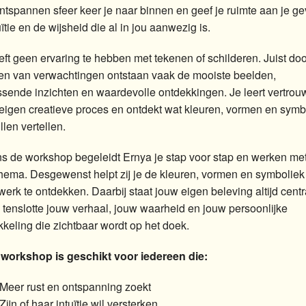
ntspannen sfeer keer je naar binnen en geef je ruimte aan je ge
uïtie en de wijsheid die al in jou aanwezig is.
eft geen ervaring te hebben met tekenen of schilderen. Juist doo
ten van verwachtingen ontstaan vaak de mooiste beelden,
ssende inzichten en waardevolle ontdekkingen. Je leert vertro
 eigen creatieve proces en ontdekt wat kleuren, vormen en sym
llen vertellen.
ns de workshop begeleidt Ernya je stap voor stap en werken me
thema. Desgewenst helpt zij je de kleuren, vormen en symboliek
werk te ontdekken. Daarbij staat jouw eigen beleving altijd centr
s tenslotte jouw verhaal, jouw waarheid en jouw persoonlijke
kkeling die zichtbaar wordt op het doek.
workshop is geschikt voor iedereen die:
Meer rust en ontspanning zoekt
Zijn of haar intuïtie wil versterken