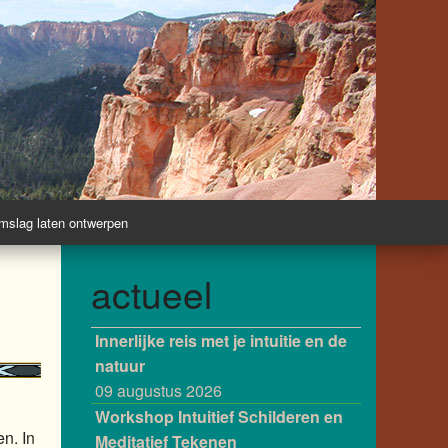
slag laten ontwerpen
actueel
Innerlijke reis met je intuitie en de
natuur
09 augustus 2026
Workshop Intuitief Schilderen en
n. In
Meditatief Tekenen