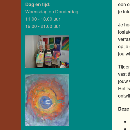
Dag en tijd:
een o
Woensdag en Donderdag
je int
11.00 - 13.00 uur
Je ho
19.00 - 21.00 uur
losla
verra
op je
jou wi
Tijde
vast 
jouw 
Het i
ontwi
Deze 