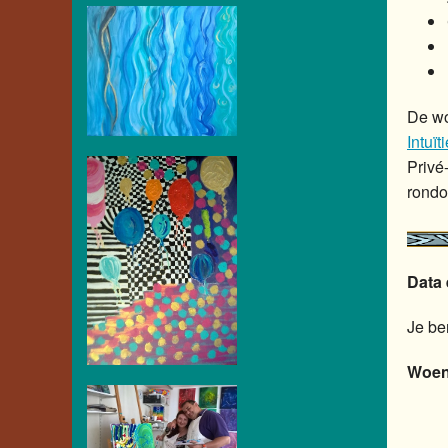
De wo
Intuït
Privé
rondom
Data 
Je be
Woen