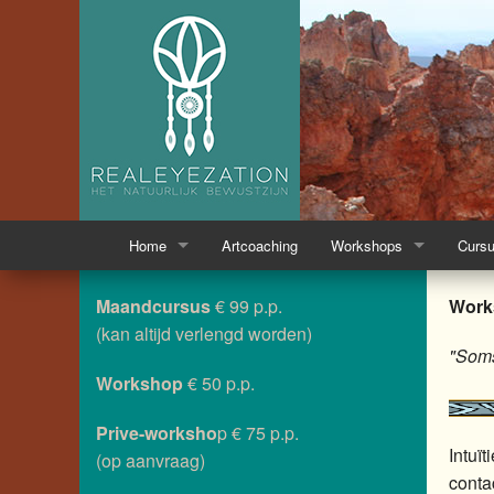
Home
Artcoaching
Workshops
Curs
Over mij
Workshop Intuitief Schild
Cursu
Maandcursus
€ 99 p.p.
Works
(kan altijd verlengd worden)
Giftcard
Workshop 'Inner Colors'
Cursu
"Soms
Workshop
€ 50 p.p.
Contact
Workshops 'Buiten Tekene
Cursu
Prive-worksho
p € 75 p.p.
Weblog
Workshop Innerlijke reis m
Cursu
Intuï
(op aanvraag)
conta
Media
Workshop Krachtdieren e
Intui