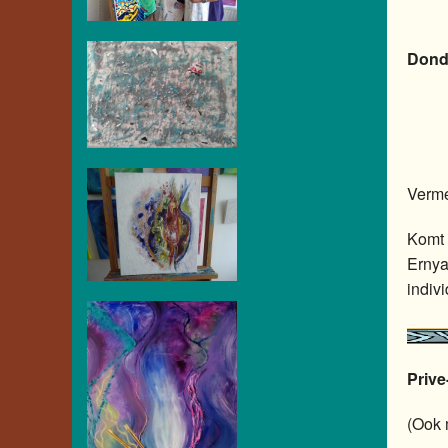
Dond
Verme
Komt 
Ernya
indiv
Prive
(Ook 